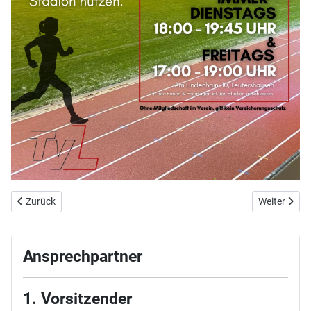
Vorheriger Beitrag: Weihnachtsturnen 2025
Nächster Be
Zurück
Weiter
Ansprechpartner
1. Vorsitzender