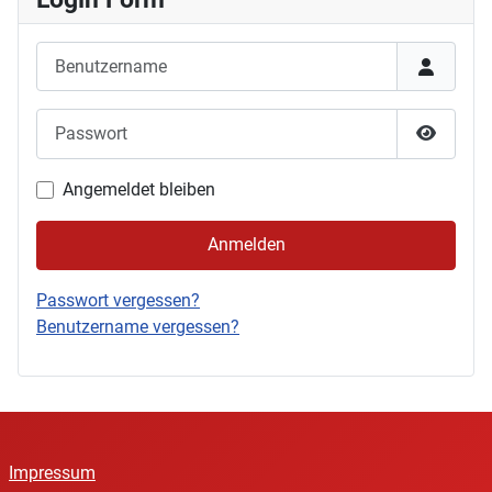
Benutzername
Passwort
Passwor
Angemeldet bleiben
Anmelden
Passwort vergessen?
Benutzername vergessen?
Impressum