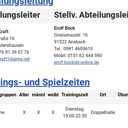
ilungsleitung
lungsleiter
Stellv. Abteilungsle
Erolf Bock
raft
Gneisenaustr. 16
raße 16
91522 Ansbach
utershausen
Tel.: 0981 4609610
76 81 39 07 76
Mobil: 0151 62 444 590
raft1@gmx.net
erolf.bock@t-online.de
ings- und Spielzeiten
sgruppen
Alter
männl
weibl
Trainingszeit
Ort
Übun
Dienstag,
ne
X
X
X
Doppelhalle
19:00-22:30