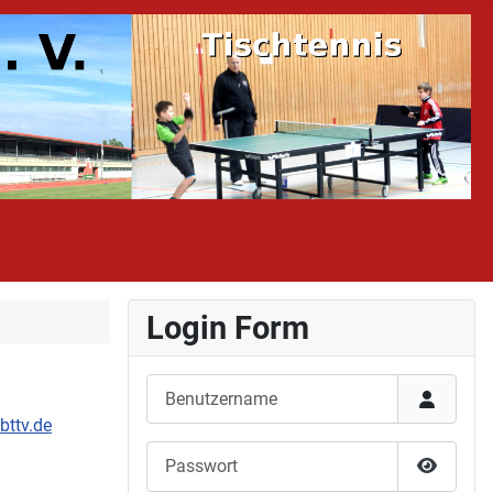
Login Form
Benutzername
bttv.de
Passwort
Passwor