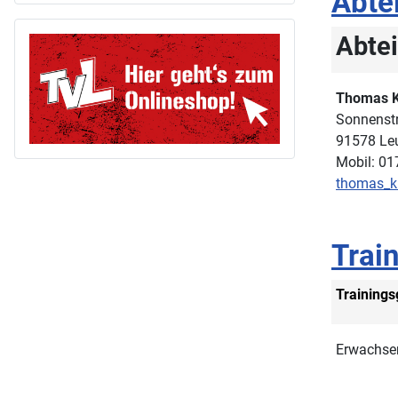
Abte
Abtei
Thomas K
Sonnenst
91578 Le
Mobil: 01
thomas_k
Train
Training
Erwachse