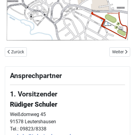
Vorheriger Beitrag: Vorstand und Turnrat
Nächster Bei
Zurück
Weiter
Ansprechpartner
1. Vorsitzender
Rüdiger Schuler
Weißdornweg 45
91578 Leutershausen
Tel.: 09823/8338