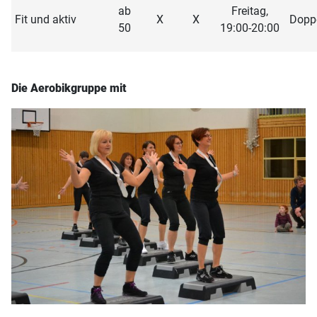
ab
Freitag,
Fit und aktiv
X
X
Doppe
50
19:00-20:00
Die Aerobikgruppe mit