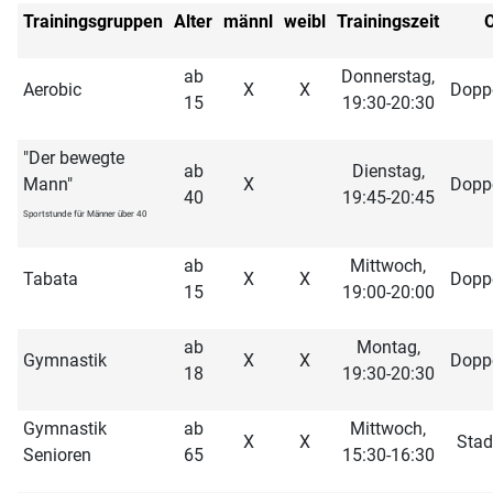
Trainingsgruppen
Alter
männl
weibl
Trainingszeit
O
ab
Donnerstag,
Aerobic
X
X
Doppe
15
19:30-20:30
"Der bewegte
ab
Dienstag,
Mann"
X
Doppe
40
19:45-20:45
Sportstunde für Männer über 40
ab
Mittwoch,
Tabata
X
X
Doppe
15
19:00-20:00
ab
Montag,
Gymnastik
X
X
Doppe
18
19:30-20:30
Gymnastik
ab
Mittwoch,
X
X
Stad
Senioren
65
15:30-16:30