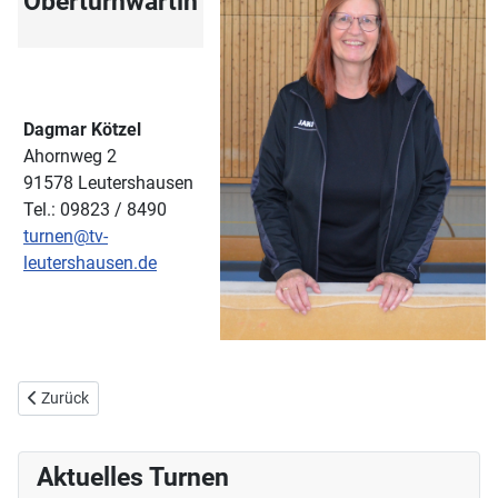
Oberturnwartin
Dagmar Kötzel
Ahornweg 2
91578 Leutershausen
Tel.: 09823 / 8490
turnen@tv-
leutershausen.de
Vorheriger Beitrag: Gymnastik
Zurück
Aktuelles Turnen