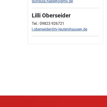
gundula.habelt@gmx.de
Lilli Oberseider
Tel.: 09823 926721
l.oberseider@tv-leutershausen.de