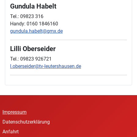
Gundula Habelt
Tel.: 09823 316
Handy: 0160 1846160
gundula.habelt@gmx.de
Lilli Oberseider
Tel.: 09823 926721
l.oberseider@tv-leutershausen.de
Impressum
Datenschutzerklärung
Anfahrt