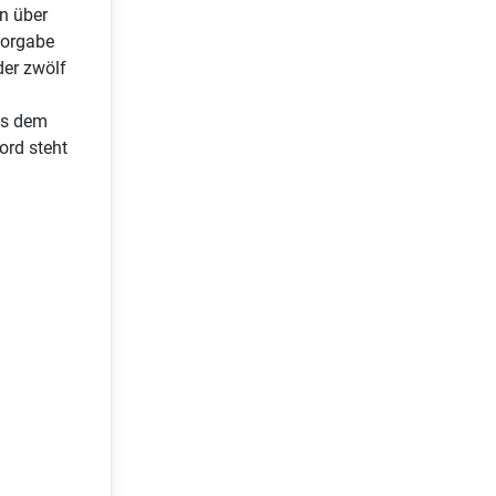
on über
vorgabe
der zwölf
us dem
ord steht