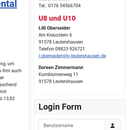
ntal
Tel.: 0176 54566704
U8 und U10
Lilli Oberseider
Am Kreuzstein 6
91578 Leutershausen
Telefon 09823 926721
l.oberseider@tv-leutershausen.de
ung, um
Doreen Zimmermann
s ihm auch
Kornblumenweg 11
er
91578 Leutershausen
raschend
 mit
Hü 13,82
Login Form
Benutzername