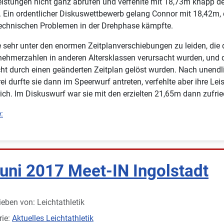
eistungen nicht ganz abrufen und verfehlte mit 18,73m knapp d
Ein ordentlicher Diskuswettbewerb gelang Connor mit 18,42m, 
technischen Problemen in der Drehphase kämpfte.
e sehr unter den enormen Zeitplanverschiebungen zu leiden, die
nehmerzahlen in anderen Altersklassen verursacht wurden, und 
cht durch einen geänderten Zeitplan gelöst wurden. Nach unendl
rei durfte sie dann im Speerwurf antreten, verfehlte aber ihre Le
ich. Im Diskuswurf war sie mit den erzielten 21,65m dann zufrie
:
Juni 2017 Meet-IN Ingolstadt
ieben von:
Leichtathletik
rie:
Aktuelles Leichtathletik