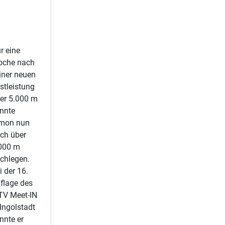
r eine
che nach
iner neuen
stleistung
er 5.000 m
nnte
mon nun
ch über
000 m
chlegen.
i der 16.
flage des
V Meet-IN
 Ingolstadt
nnte er