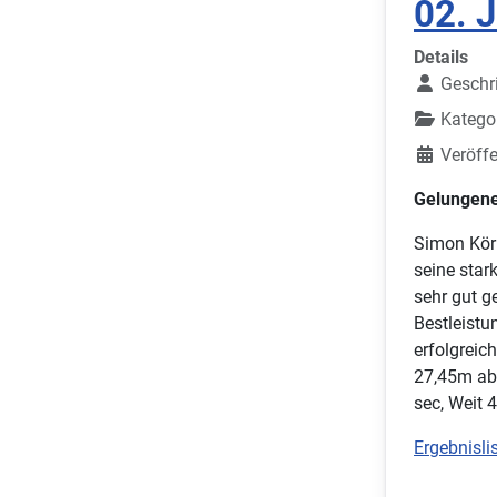
02. 
Details
Geschr
Katego
Veröffe
Gelungene
Simon Körb
seine sta
sehr gut g
Bestleistu
erfolgreic
27,45m abs
sec, Weit 
Ergebnislis