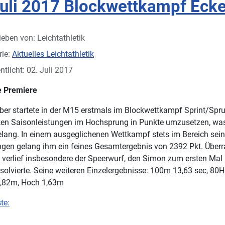
Juli 2017 Blockwettkampf Ecke
ieben von:
Leichtathletik
rie:
Aktuelles Leichtathletik
ntlicht: 02. Juli 2017
 Premiere
er startete in der M15 erstmals im Blockwettkampf Sprint/Spr
rken Saisonleistungen im Hochsprung in Punkte umzusetzen, wa
elang. In einem ausgeglichenen Wettkampf stets im Bereich sein
ngen gelang ihm ein feines Gesamtergebnis von 2392 Pkt. Über
h verlief insbesondere der Speerwurf, den Simon zum ersten Mal
olvierte. Seine weiteren Einzelergebnisse: 100m 13,63 sec, 80
4,82m, Hoch 1,63m
te: