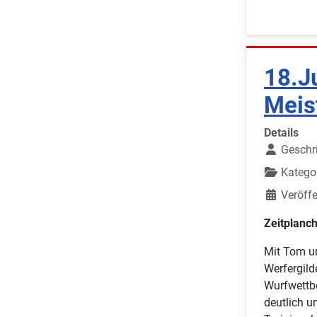
18.J
Meis
Details
Geschr
Katego
Veröffe
Zeitplanch
Mit Tom un
Werfergild
Wurfwettbe
deutlich u