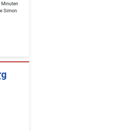
0 Minuten
te Simon
rg