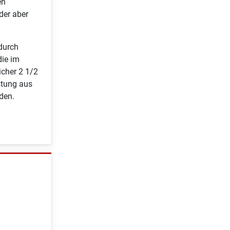
en
der aber
 durch
die im
icher 2 1/2
istung aus
den.