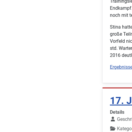
Trainingsl
Endkampf. 
noch mit 
Stina hatt
große Teil
Vorfeld ni
std. Warte
2016 deutl
Ergebnisse
17. 
Details
Geschr
Katego