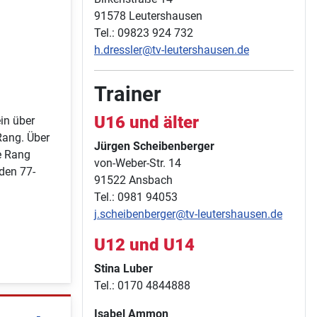
91578 Leutershausen
Tel.: 09823 924 732
h.dressler@tv-leutershausen.de
Trainer
U16 und älter
in über
Rang. Über
Jürgen Scheibenberger
te Rang
von-Weber-Str. 14
den 77-
91522 Ansbach
Tel.: 0981 94053
j.scheibenberger@tv-leutershausen.de
U12 und U14
Stina Luber
Tel.: 0170 4844888
Isabel Ammon