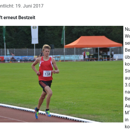
ntlicht: 19. Juni 2017
t erneut Bestzeit
Nu
Wo
se
Be
üb
ko
Si
au
3.
na
Be
Au
MT
in
ko