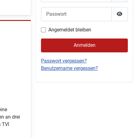
Passwort
Passwor
Angemeldet bleiben
Anmelden
Passwort vergessen?
Benutzername vergessen?
eine
n an drei
s TVl