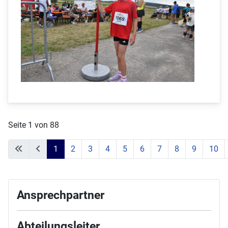
Seite 1 von 88
1
2
3
4
5
6
7
8
9
10
Ansprechpartner
Abteilungsleiter