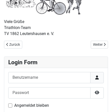
Viele Grüße
Triathlon-Team
TV 1862 Leutershausen e. V.
Vorheriger Beitrag: Andreas Lassauer und Katharina Schmidt siegen
Nächster Bei
Zurück
Weiter
Login Form
Benutzername
Passwort
Passwor
Angemeldet bleiben