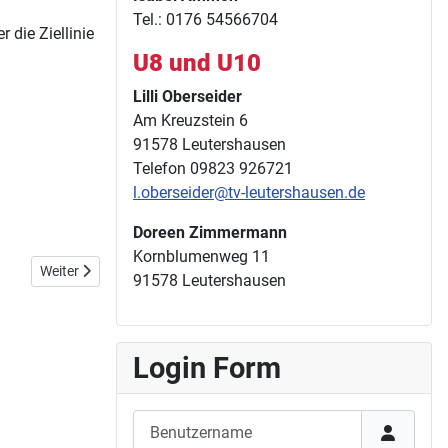
Tel.: 0176 54566704
 die Ziellinie
U8 und U10
Lilli Oberseider
Am Kreuzstein 6
91578 Leutershausen
Telefon 09823 926721
l.oberseider@tv-leutershausen.de
Doreen Zimmermann
Kornblumenweg 11
Nächster Beitrag: 09. Mai 2026 - Hochsprungmeeting in Eppingen
Weiter
91578 Leutershausen
Login Form
Benutzername