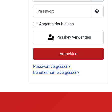
Passwort
Passwor
Angemeldet bleiben
Passkey verwenden
Anmelden
Passwort vergessen?
Benutzername vergessen?