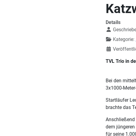
Katz
Details
Geschrieb
Kategorie:
Veröffentl
TVL Trio in d
Bei den mitte
3x1000-Meter-S
Startläufer L
brachte das T
Anschließend 
dem jüngeren 
für seine 1.00