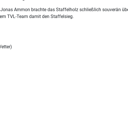
 Jonas Ammon brachte das Staffelholz schließlich souverän über
dem TVL-Team damit den Staffelsieg.
Vetter)
trag: 17. Mai 2026 - Hochsprungmeeting in Ascheim