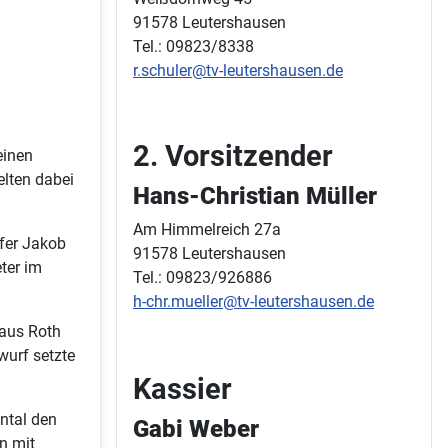
91578 Leutershausen
Tel.: 09823/8338
r.schuler@tv-leutershausen.de
2. Vorsitzender
einen
elten dabei
Hans-Christian Müller
Am Himmelreich 27a
fer Jakob
91578 Leutershausen
ter im
Tel.: 09823/926886
h-chr.mueller@tv-leutershausen.de
 aus Roth
wurf setzte
Kassier
ntal den
Gabi Weber
n mit