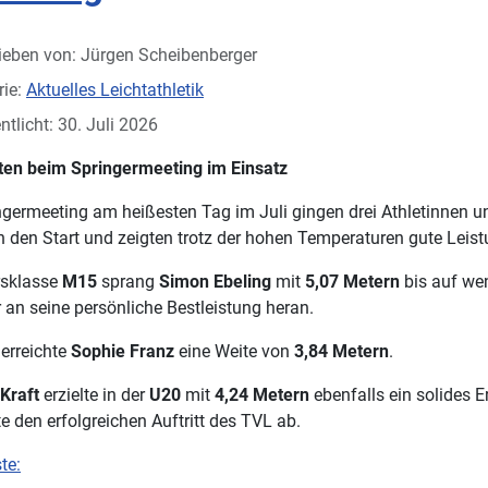
ieben von:
Jürgen Scheibenberger
rie:
Aktuelles Leichtathletik
ntlicht: 30. Juli 2026
ten beim Springermeeting im Einsatz
germeeting am heißesten Tag im Juli gingen drei Athletinnen u
 den Start und zeigten trotz der hohen Temperaturen gute Leis
ersklasse
M15
sprang
Simon Ebeling
mit
5,07 Metern
bis auf we
 an seine persönliche Bestleistung heran.
erreichte
Sophie Franz
eine Weite von
3,84 Metern
.
Kraft
erzielte in der
U20
mit
4,24 Metern
ebenfalls ein solides E
e den erfolgreichen Auftritt des TVL ab.
te: