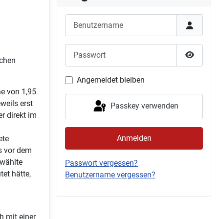
Benutzername
Passwort
schen
Passwor
Angemeldet bleiben
e von 1,95
weils erst
Passkey verwenden
r direkt im
Anmelden
ete
s vor dem
ewählte
Passwort vergessen?
tet hätte,
Benutzername vergessen?
h mit einer