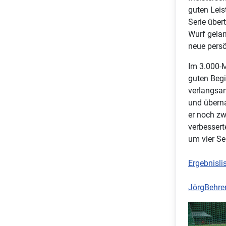
guten Leis
Serie übert
Wurf gelan
neue persö
Im 3.000-M
guten Begi
verlangsam
und überna
er noch zw
verbessert
um vier Se
Ergebnisli
JörgBehre