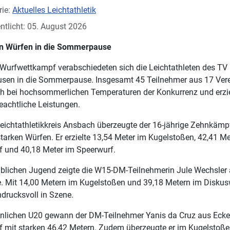
rie:
Aktuelles Leichtathletik
ntlicht: 05. August 2026
en Würfen in die Sommerpause
Wurfwettkampf verabschiedeten sich die Leichtathleten des TV
usen in die Sommerpause. Insgesamt 45 Teilnehmer aus 17 Ver
ich bei hochsommerlichen Temperaturen der Konkurrenz und erzi
eachtliche Leistungen.
ichtathletikkreis Ansbach überzeugte der 16-jährige Zehnkämp
tarken Würfen. Er erzielte 13,54 Meter im Kugelstoßen, 42,41 Me
 und 40,18 Meter im Speerwurf.
iblichen Jugend zeigte die W15-DM-Teilnehmerin Jule Wechsler
e. Mit 14,00 Metern im Kugelstoßen und 39,18 Metern im Diskus
ndrucksvoll in Szene.
nnlichen U20 gewann der DM-Teilnehmer Yanis da Cruz aus Ecke
 mit starken 46,42 Metern. Zudem überzeugte er im Kugelstoße