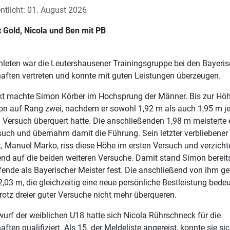
ntlicht: 01. August 2026
 Gold, Nicola und Ben mit PB
thleten war die Leutershausener Trainingsgruppe bei den Bayeri
aften vertreten und konnte mit guten Leistungen überzeugen.
kt machte Simon Körber im Hochsprung der Männer. Bis zur Höh
n auf Rang zwei, nachdem er sowohl 1,92 m als auch 1,95 m je
 Versuch überquert hatte. Die anschließenden 1,98 m meisterte e
such und übernahm damit die Führung. Sein letzter verbliebener
, Manuel Marko, riss diese Höhe im ersten Versuch und verzicht
nd auf die beiden weiteren Versuche. Damit stand Simon bereit
nde als Bayerischer Meister fest. Die anschließend von ihm g
,03 m, die gleichzeitig eine neue persönliche Bestleistung bedeu
trotz dreier guter Versuche nicht mehr überqueren.
urf der weiblichen U18 hatte sich Nicola Rührschneck für die
ften qualifiziert. Als 15. der Meldeliste angereist, konnte sie sic