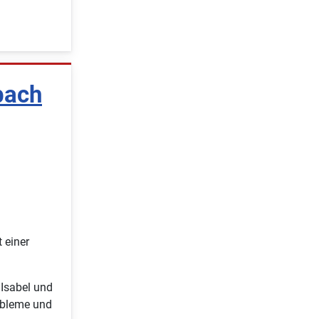
bach
 einer
 Isabel und
obleme und