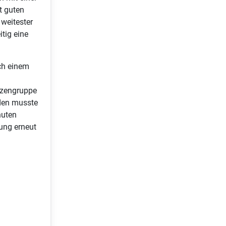
t guten
 weitester
tig eine
ch einem
itzengruppe
aden musste
nuten
tung erneut