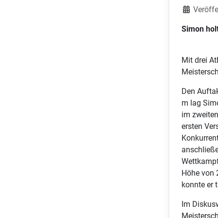
Veröffe
Simon holt
Mit drei A
Meistersch
Den Aufta
m lag Simo
im zweiten
ersten Ver
Konkurrent
anschließe
Wettkampfe
Höhe von 2
konnte er 
Im Diskusw
Meisterscha