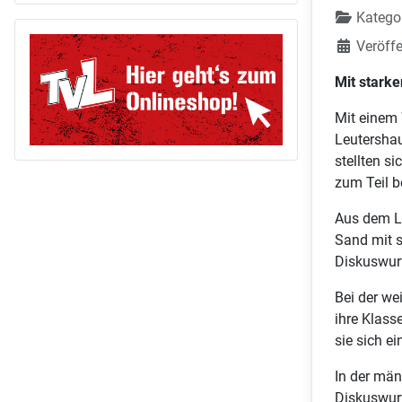
Katego
Veröffe
Mit stark
Mit einem 
Leutersha
stellten s
zum Teil b
Aus dem Le
Sand mit s
Diskuswurf
Bei der we
ihre Klass
sie sich ei
In der mä
Diskuswurf