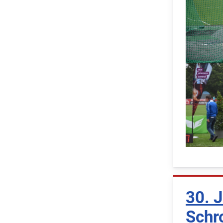
30. J
Schr