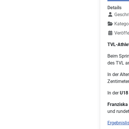
Details
Geschr
Katego
Veröffe
TVL-Athle
Beim Sprin
des TVL an
In der Alt
Zentimeter
In der
U18
Franziska 
und rundet
Ergebnislis