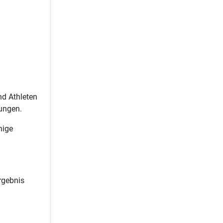
nd Athleten
tungen.
nige
rgebnis