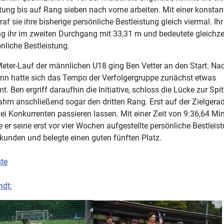
tung bis auf Rang sieben nach vorne arbeiten. Mit einer konstan
raf sie ihre bisherige persönliche Bestleistung gleich viermal. Ihr
g ihr im zweiten Durchgang mit 33,31 m und bedeutete gleichzei
nliche Bestleistung.
eter-Lauf der männlichen U18 ging Ben Vetter an den Start. Na
nn hatte sich das Tempo der Verfolgergruppe zunächst etwas
t. Ben ergriff daraufhin die Initiative, schloss die Lücke zur Sp
hm anschließend sogar den dritten Rang. Erst auf der Zielger
ei Konkurrenten passieren lassen. Mit einer Zeit von 9:36,64 Mi
e er seine erst vor vier Wochen aufgestellte persönliche Bestleis
kunden und belegte einen guten fünften Platz.
ste
ndt: