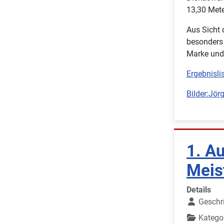
13,30 Mete
Aus Sicht 
besonders 
Marke und 
Ergebnislis
Bilder:Jör
1. A
Meis
Details
Geschr
Katego