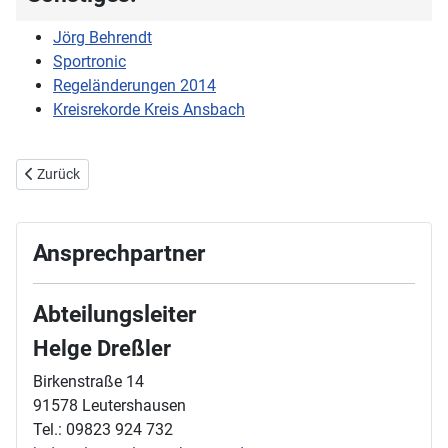
Jörg Behrendt
Sportronic
Regeländerungen 2014
Kreisrekorde Kreis Ansbach
Vorheriger Beitrag: Trainingszeiten
Zurück
Ansprechpartner
Abteilungsleiter
Helge Dreßler
Birkenstraße 14
91578 Leutershausen
Tel.: 09823 924 732