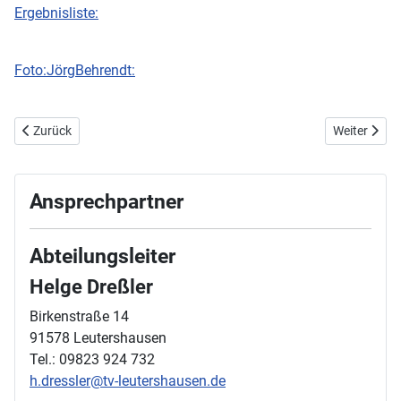
Ergebnisliste:
Foto:JörgBehrendt:
Vorheriger Beitrag: 22./24. August 2025 - Masters DM in Gotha
Nächster Bei
Zurück
Weiter
Ansprechpartner
Abteilungsleiter
Helge Dreßler
Birkenstraße 14
91578 Leutershausen
Tel.: 09823 924 732
h.dressler@tv-leutershausen.de